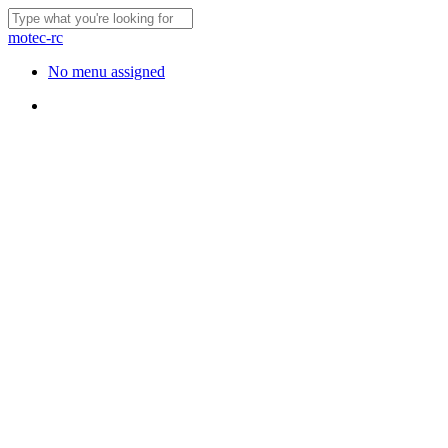
Skip
to
Close
motec-rc
main
Search
content
Menu
No menu assigned
Menu