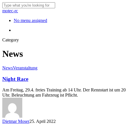
Skip
to
Close
motec-rc
main
Search
content
Menu
No menu assigned
Menu
Category
News
News
Veranstaltung
Night Race
Am Freitag, 29.4. freies Training ab 14 Uhr. Der Rennstart ist um 20
Uhr. Beleuchtung am Fahrzeug ist Pflicht.
Dietmar Moser
25. April 2022