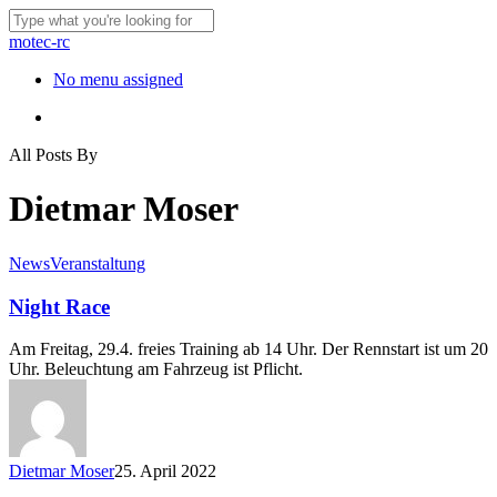
Skip
to
Close
motec-rc
main
Search
content
Menu
No menu assigned
Menu
All Posts By
Dietmar Moser
News
Veranstaltung
Night Race
Am Freitag, 29.4. freies Training ab 14 Uhr. Der Rennstart ist um 20
Uhr. Beleuchtung am Fahrzeug ist Pflicht.
Dietmar Moser
25. April 2022