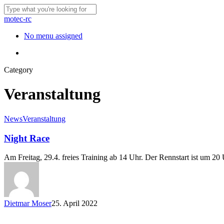
Skip
to
Close
motec-rc
main
Search
content
Menu
No menu assigned
Menu
Category
Veranstaltung
News
Veranstaltung
Night Race
Am Freitag, 29.4. freies Training ab 14 Uhr. Der Rennstart ist um 20 
Dietmar Moser
25. April 2022