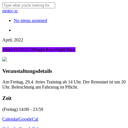
Skip
to
Close
motec-rc
main
Search
content
Menu
No menu assigned
Menu
April, 2022
29
apr
14:00
23:59
Night Race
Night Race
Veranstaltungsdetails
Am Freitag, 29.4. freies Training ab 14 Uhr. Der Rennstart ist um 20
Uhr. Beleuchtung am Fahrzeug ist Pflicht.
Zeit
(Freitag) 14:00 - 23:59
Calendar
GoogleCal