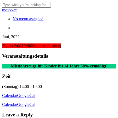
Skip
to
Close
motec-rc
main
Search
content
Menu
No menu assigned
Menu
Juni, 2022
19
jun
14:00
19:00
Kindernachmittag
Veranstaltungsdetails
Mietfahrzeuge für Kinder bis 14 Jahre 50% ermäßigt!
Zeit
(Sonntag) 14:00 - 19:00
Calendar
GoogleCal
Calendar
GoogleCal
Leave a Reply